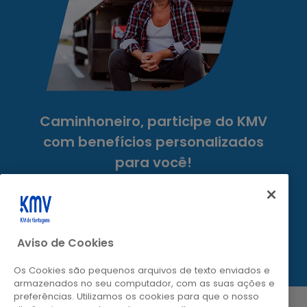
Caminhoneiro, participe do KMV
com benefícios personalizados
para você!
Seu Posto Favorito
Selecione seu Posto Favorito e acumule
pontos KMV em DOBRO ao abastecer
Aviso de Cookies
pagando com o app KMV!
Os Cookies são pequenos arquivos de texto enviados e
armazenados no seu computador, com as suas ações e
preferências. Utilizamos os cookies para que o nosso