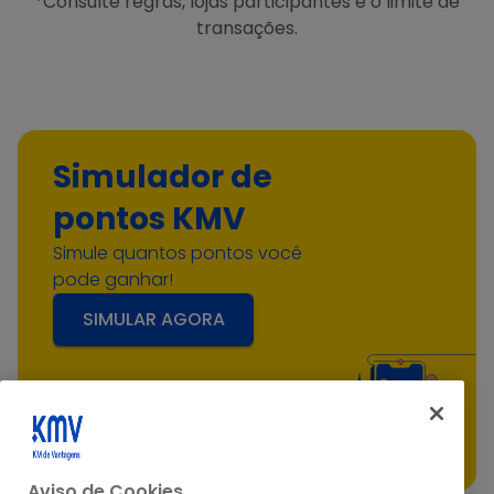
*Consulte regras, lojas participantes e o limite de
transações.
Simulador de
pontos KMV
Simule quantos pontos você
pode ganhar!
SIMULAR AGORA
Aviso de Cookies