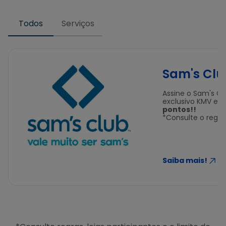
Todos
Serviços
Sam's Clu
Assine o Sam's Clu
exclusivo KMV e
g
pontos!!
*Consulte o reg
Saiba mais!