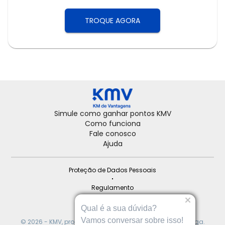
TROQUE AGORA
Simule como ganhar pontos KMV
Como funciona
Fale conosco
Ajuda
Proteção de Dados Pessoais
Regulamento
Institucional
Qual é a sua dúvida?
Vamos conversar sobre isso!
© 
2026
 - KMV, programa de fidelidade dos postos Ipiranga.