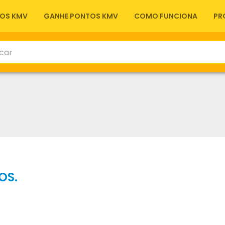
OS KMV
GANHE PONTOS KMV
COMO FUNCIONA
PR
OS.