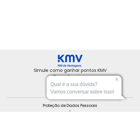
Simule como ganhar pontos KMV
Como funciona
Fale conosco
Qual é a sua dúvida?
Ajuda
Vamos conversar sobre isso!
Proteção de Dados Pessoais
Regulamento
Institucional
© 
2026
 - KMV, programa de fidelidade dos postos Ipiranga.